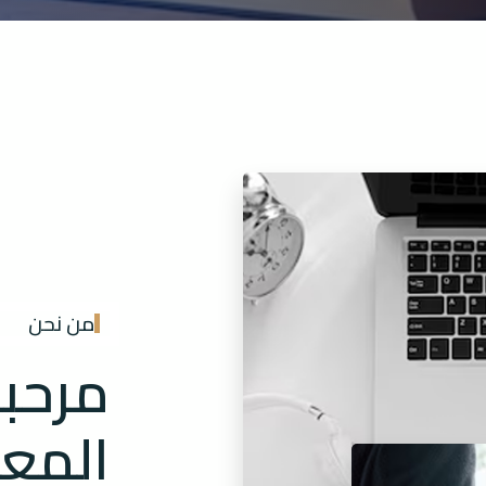
من نحن
مرحبا
المع