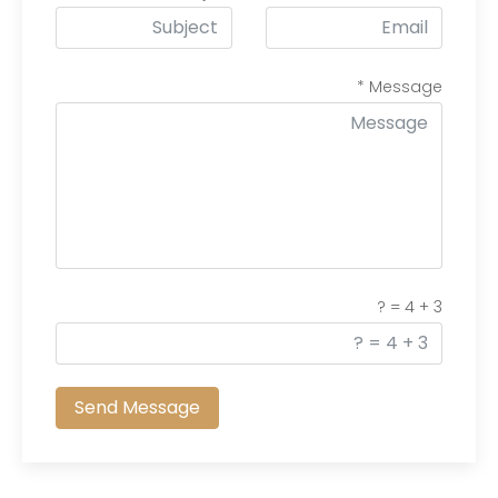
*
Message
3 + 4 = ?
Send Message